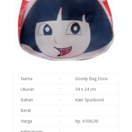
Nama
:
Goody Bag Dora
Ukuran
:
34 x 24 cm
Bahan
:
Kain Spunbond
Berat
:
Harga
:
Rp. 4.500,00
Keterangan
: