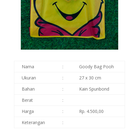
Nama
:
Goody Bag Pooh
Ukuran
:
27 x 30 cm
Bahan
:
Kain Spunbond
Berat
:
Harga
:
Rp. 4.500,00
Keterangan
: