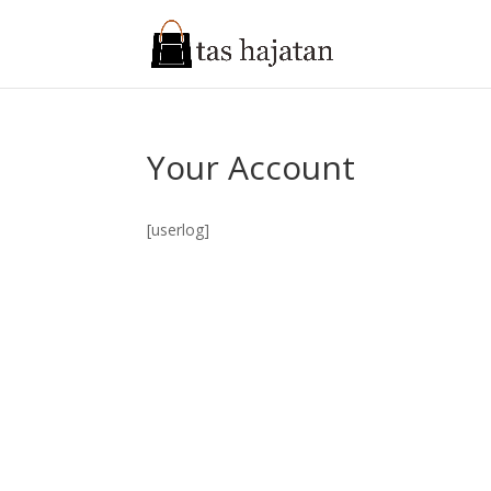
Your Account
[userlog]