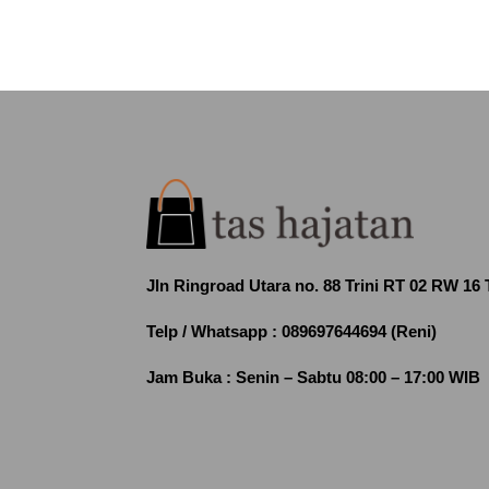
Jln Ringroad Utara no. 88 Trini RT 02 RW 16
Telp / Whatsapp :
089697644694 (Reni)
Jam Buka :
Senin – Sabtu 08:00 – 17:00 WIB