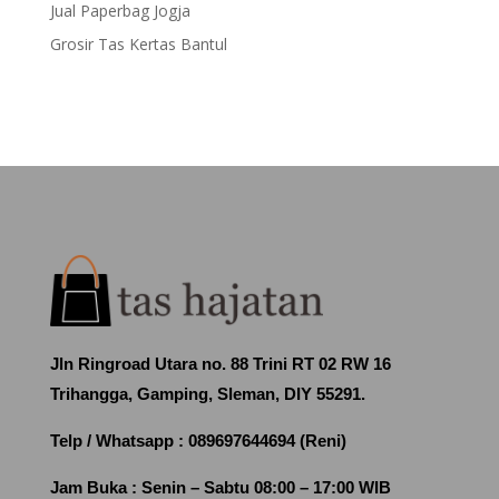
Jual Paperbag Jogja
Grosir Tas Kertas Bantul
Jln Ringroad Utara no. 88 Trini RT 02 RW 16
Trihangga, Gamping, Sleman, DIY 55291.
Telp / Whatsapp :
089697644694 (Reni)
Jam Buka :
Senin – Sabtu 08:00 – 17:00 WIB