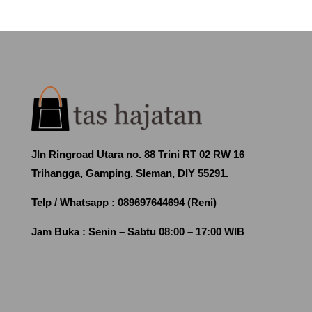
Jln Ringroad Utara no. 88 Trini RT 02 RW 16
Trihangga, Gamping, Sleman, DIY 55291.
Telp / Whatsapp :
089697644694 (Reni)
Jam Buka :
Senin – Sabtu 08:00 – 17:00 WIB