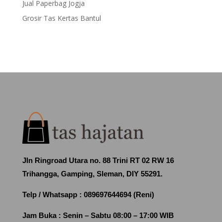
Jual Paperbag Jogja
Grosir Tas Kertas Bantul
Jln Ringroad Utara no. 88 Trini RT 02 RW 16
Trihangga, Gamping, Sleman, DIY 55291.
Telp / Whatsapp :
089697644694 (Reni)
Jam Buka :
Senin – Sabtu 08:00 – 17:00 WIB