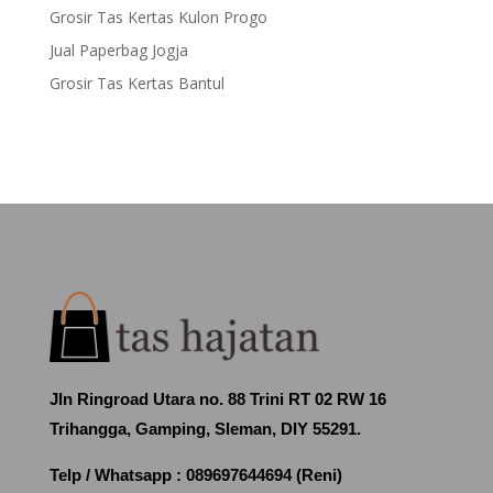
Grosir Tas Kertas Kulon Progo
Jual Paperbag Jogja
Grosir Tas Kertas Bantul
Jln Ringroad Utara no. 88 Trini RT 02 RW 16
Trihangga, Gamping, Sleman, DIY 55291.
Telp / Whatsapp :
089697644694 (Reni)