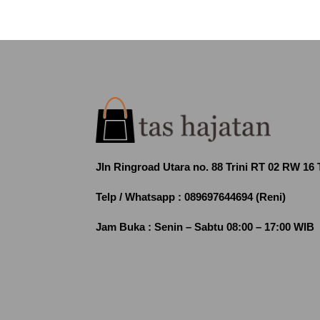
Jln Ringroad Utara no. 88 Trini RT 02 RW 16
Telp / Whatsapp :
089697644694 (Reni)
Jam Buka :
Senin – Sabtu 08:00 – 17:00 WIB