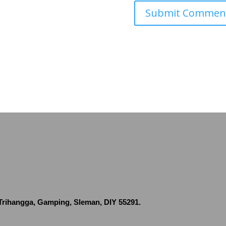
 Trihangga, Gamping, Sleman, DIY 55291.