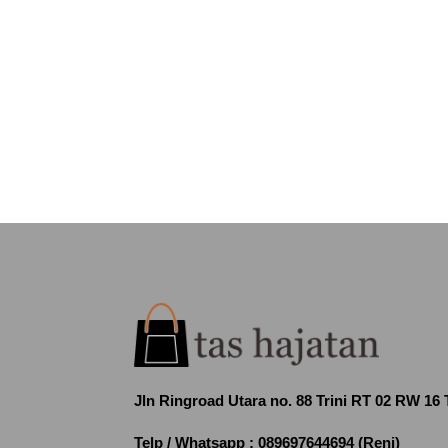
Jln Ringroad Utara no. 88 Trini RT 02 RW 16
Telp / Whatsapp :
089697644694 (Reni)