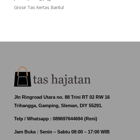
Grosir Tas Kertas Bantul
Jln Ringroad Utara no. 88 Trini RT 02 RW 16
Trihangga, Gamping, Sleman, DIY 55291.
Telp / Whatsapp :
089697644694 (Reni)
Jam Buka :
Senin – Sabtu 08:00 – 17:00 WIB