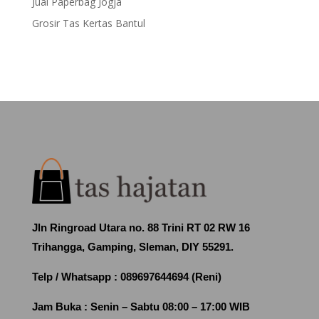
Jual Paperbag Jogja
Grosir Tas Kertas Bantul
Jln Ringroad Utara no. 88 Trini RT 02 RW 16
Trihangga, Gamping, Sleman, DIY 55291.
Telp / Whatsapp :
089697644694 (Reni)
Jam Buka :
Senin – Sabtu 08:00 – 17:00 WIB